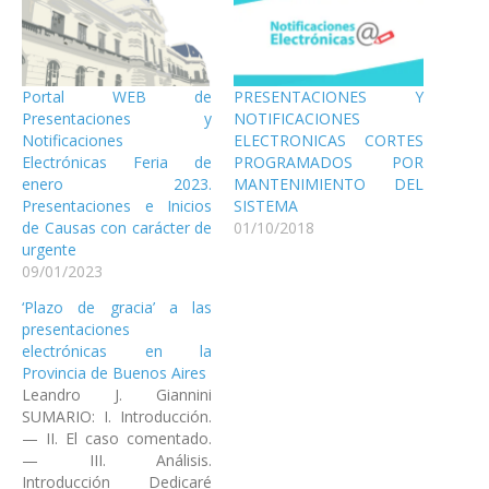
nueva)
ventana
ventana
ventana
ventana
ventana
nueva)
nueva)
nueva)
nueva)
nueva)
Portal WEB de
PRESENTACIONES Y
Presentaciones y
NOTIFICACIONES
Notificaciones
ELECTRONICAS CORTES
Electrónicas Feria de
PROGRAMADOS POR
enero 2023.
MANTENIMIENTO DEL
Presentaciones e Inicios
SISTEMA
de Causas con carácter de
01/10/2018
urgente
09/01/2023
‘Plazo de gracia’ a las
presentaciones
electrónicas en la
Provincia de Buenos Aires
Leandro J. Giannini
SUMARIO: I. Introducción.
— II. El caso comentado.
— III. Análisis.
Introducción Dedicaré