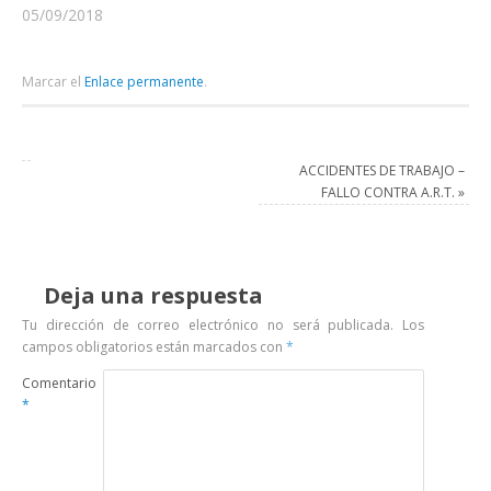
este comentario a un
05/09/2018
reciente caso del Juzgado
de Primera Instancia en lo
Civil y Comercial N° 8 de
Marcar el
Enlace permanente
.
Bahía Blanca (1), en el que
se consideró inaplicable el
llamado “plazo de gracia”
(art. 124 del…
ACCIDENTES DE TRABAJO –
FALLO CONTRA A.R.T.
»
Deja una respuesta
Tu dirección de correo electrónico no será publicada.
Los
campos obligatorios están marcados con
*
Comentario
*