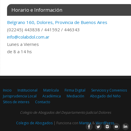
Horario e Información
Belgrano 160, Dolores, Provincia de Buenos Aires
(02245) 443838 / 441592 / 446343
info@colabdol.com.ar
Lunes a Viernes
de 8 a 14 hs
Inicio
Institucional
Matrícula
Firma Digital
Servicios y Convenios
Jurisprudencia Local
Académica
Mediación
Abogado del Niño
Sitios de interes
Contacto
Colegio de Abogados del Departamento Judicial Dolores
Colegio de Abogados
| Funciona con
Mantra
&
WordPress.